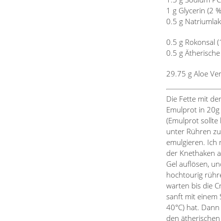
1 g Glycerin (2 %
0.5 g Natriumlak
0.5 g Rokonsal (
0.5 g Ätherische 
29.75 g Aloe Ver
Die Fette mit de
Emulprot in 20g 
(Emulprot sollt
unter Rühren zu
emulgieren. Ich 
der Knethaken a
Gel auflösen, u
hochtourig rühren
warten bis die 
sanft mit einem 
40°C) hat. Dann
den ätherischen 