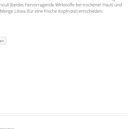
houli (beides hervorragende Wirkstoffe bei trockener Haut) und
Menge Litsea (für eine frische Kopfnote) entschieden.
en
Antworten