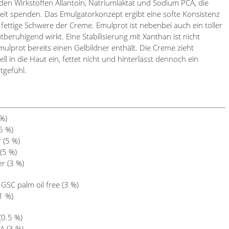
 den Wirkstoffen Allantoin, Natriumlaktat und Sodium PCA, die
keit spenden. Das Emulgatorkonzept ergibt eine softe Konsistenz
 fettige Schwere der Creme. Emulprot ist nebenbei auch ein toller
tberuhigend wirkt. Eine Stabilisierung mit Xanthan ist nicht
ulprot bereits einen Gelbildner enthält. Die Creme zieht
l in die Haut ein, fettet nicht und hinterlässt dennoch ein
tgefühl.
 %)
5 %)
 (5 %)
(5 %)
r (3 %)
GSC palm oil free (3 %)
1 %)
(0.5 %)
A (3 %)