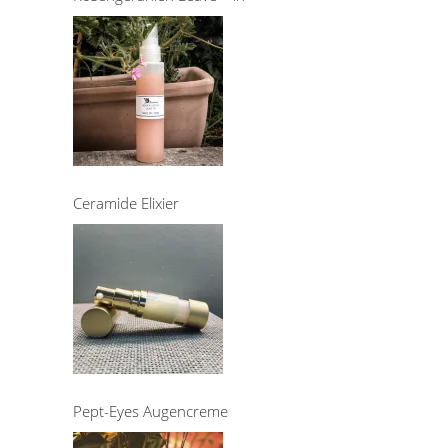
Ceramide Elixier
Pept-Eyes Augencreme