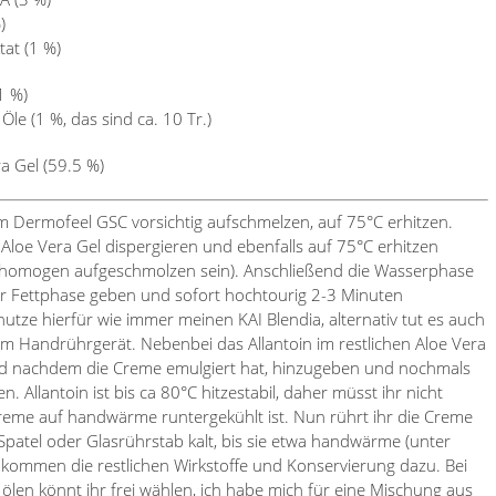
)
tat (1 %)
1 %)
Öle (1 %, das sind ca. 10 Tr.)
a Gel (59.5 %)
m Dermofeel GSC vorsichtig aufschmelzen, auf 75°C erhitzen.
Aloe Vera Gel dispergieren und ebenfalls auf 75°C erhitzen
e homogen aufgeschmolzen sein). Anschließend die Wasserphase
r Fettphase geben und sofort hochtourig 2-3 Minuten
nutze hierfür wie immer meinen KAI Blendia, alternativ tut es auch
m Handrührgerät. Nebenbei das Allantoin im restlichen Aloe Vera
nd nachdem die Creme emulgiert hat, hinzugeben und nochmals
. Allantoin ist bis ca 80°C hitzestabil, daher müsst ihr nicht
Creme auf handwärme runtergekühlt ist. Nun rührt ihr die Creme
Spatel oder Glasrührstab kalt, bis sie etwa handwärme (unter
 kommen die restlichen Wirkstoffe und Konservierung dazu. Bei
ölen könnt ihr frei wählen, ich habe mich für eine Mischung aus