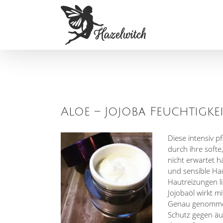
Zum
Inhalt
springen
Aloe – Jojoba Feuchtigk
Diese intensiv 
durch ihre softe
nicht erwartet h
und sensible Hau
Hautreizungen li
Jojobaöl wirkt m
Genau genommen 
Schutz gegen äuß