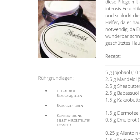
diese Pflege mit
intensiv Feuchti
und schluckt die
Helfer, da er hau
notwendig, da Em
wunderbar schnel
geschütztes Hau
Rezept:
5 g Jojobaöl (10
Rührgrundlagen:
2.5 g Mandelöl (
2.5 g Sheabutter
Literatur &
2.5 g Babassuöl 
Bezugsquellen
1.5 g Kakaobutte
Basisrezepturen
1.5 g Dermofeel 
Konservierung
0.5 g Emulprot (
selbst hergestellter
Kosmetik
0.25 g Allantoin 
1.5 g Sodium PC