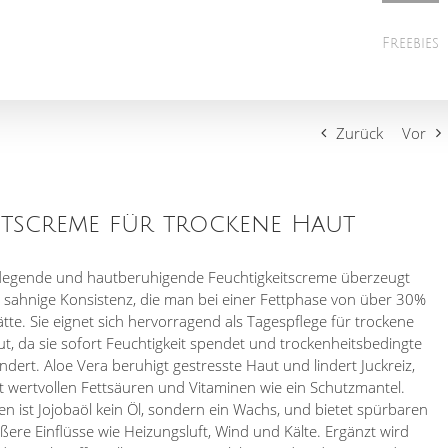
Freebies
Zurück
Vor
eitscreme für trockene Haut
pflegende und hautberuhigende Feuchtigkeitscreme überzeugt
, sahnige Konsistenz, die man bei einer Fettphase von über 30%
ätte. Sie eignet sich hervorragend als Tagespflege für trockene
t, da sie sofort Feuchtigkeit spendet und trockenheitsbedingte
ndert. Aloe Vera beruhigt gestresste Haut und lindert Juckreiz,
it wertvollen Fettsäuren und Vitaminen wie ein Schutzmantel.
ist Jojobaöl kein Öl, sondern ein Wachs, und bietet spürbaren
ere Einflüsse wie Heizungsluft, Wind und Kälte. Ergänzt wird