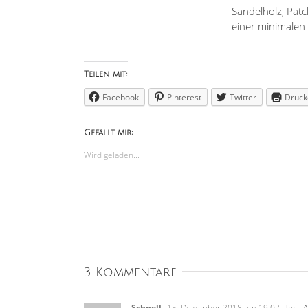
Sandelholz, Patc
einer minimalen 
Teilen mit:
Facebook
Pinterest
Twitter
Druck
Gefällt mir:
Wird geladen...
3 Kommentare
Schnell
15. Dezember 2018 um 19:02 Uhr
- 