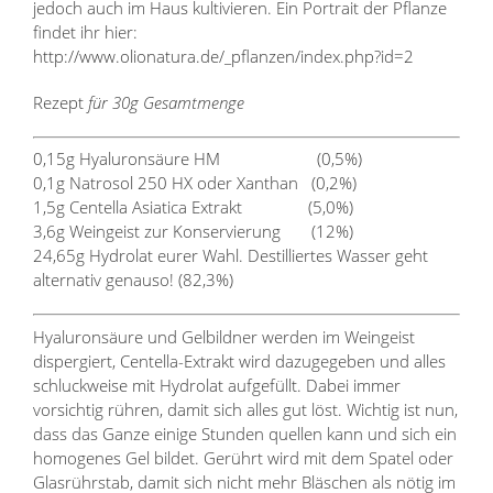
jedoch auch im Haus kultivieren. Ein Portrait der Pflanze
findet ihr hier:
http://www.olionatura.de/_pflanzen/index.php?id=2
Rezept
für 30g Gesamtmenge
0,15g Hyaluronsäure HM (0,5%)
0,1g Natrosol 250 HX oder Xanthan (0,2%)
1,5g Centella Asiatica Extrakt (5,0%)
3,6g Weingeist zur Konservierung (12%)
24,65g Hydrolat eurer Wahl. Destilliertes Wasser geht
alternativ genauso! (82,3%)
Hyaluronsäure und Gelbildner werden im Weingeist
dispergiert, Centella-Extrakt wird dazugegeben und alles
schluckweise mit Hydrolat aufgefüllt. Dabei immer
vorsichtig rühren, damit sich alles gut löst. Wichtig ist nun,
dass das Ganze einige Stunden quellen kann und sich ein
homogenes Gel bildet. Gerührt wird mit dem Spatel oder
Glasrührstab, damit sich nicht mehr Bläschen als nötig im